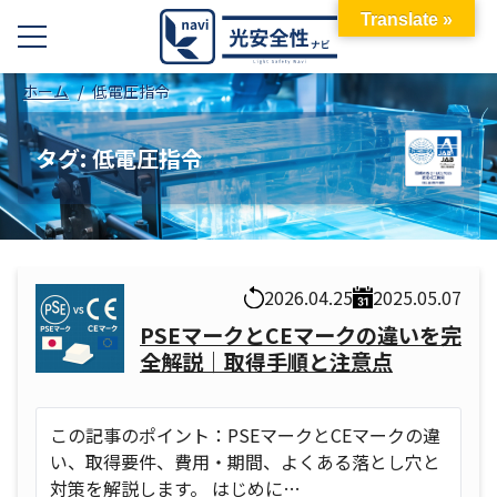
Translate »
ホーム
低電圧指令
タグ:
低電圧指令
2026.04.25
2025.05.07
PSEマークとCEマークの違いを完
全解説｜取得手順と注意点
この記事のポイント：PSEマークとCEマークの違
い、取得要件、費用・期間、よくある落とし穴と
対策を解説します。 はじめに…