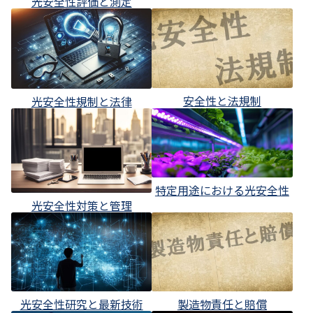
光安全性評価と測定
安全性と法規制
光安全性規制と法律
特定用途における光安全性
光安全性対策と管理
光安全性研究と最新技術
製造物責任と賠償