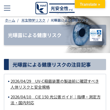
Translate »
ホーム
光生物学リスク
光曝露による健康リスク
光曝露による健康リスク
光曝露による健康リスクの注目記事
2026/04/29 UV-C殺菌装置の製造前に確認すべき
人体リスクと安全規格
2026/04/10 CIE 150 光公害ガイド｜指標・測定方
法・国内対応