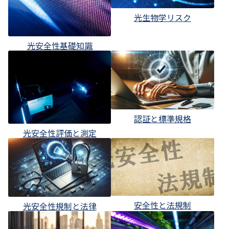
光生物学リスク
光安全性基礎知識
認証と標準規格
光安全性評価と測定
安全性と法規制
光安全性規制と法律