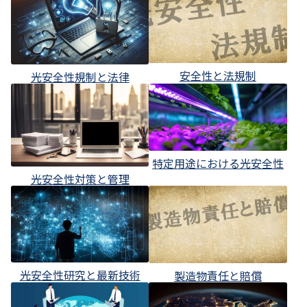
安全性と法規制
光安全性規制と法律
特定用途における光安全性
光安全性対策と管理
光安全性研究と最新技術
製造物責任と賠償