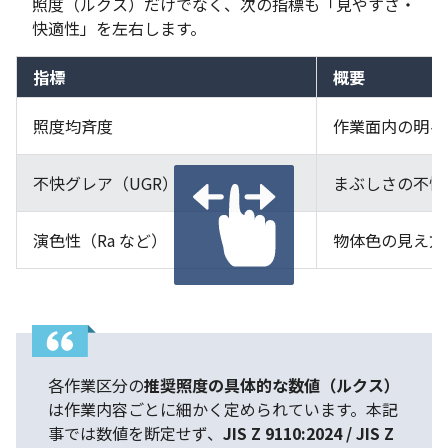
照度（ルクス）だけでなく、次の指標も「見やすさ・
快適性」を左右します。
指標
概要
照度均斉度
作業面内の明る
不快グレア（UGR）
まぶしさの不快
演色性（Ra など）
物体色の見え方
スクロールできます
各作業区分の
推奨照度の具体的な数値（ルクス）
は作業内容ごとに細かく定められています。本記
事では数値を断定せず、
JIS Z 9110:2024 / JIS Z