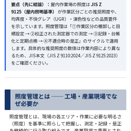
要点（先に結論）：
屋内作業場の照度は
JIS Z
9125（屋内照明基準）
が作業区分ごとの推奨照度や、
均斉度・不快グレア（UGR）・演色性などの品質要件
を示しています。照度管理は「①作業区分の棚卸しと目
標設定 → ②校正された測定器での測定 → ③記録・台帳
化と定期点検 → ④不適合時の是正」のサイクルで運用
します。具体的な推奨照度の数値は作業内容により異な
るため、JIS本文（JIS Z 9110:2024／JIS Z 9125:2023）
をご確認ください。
照度管理とは ── 工場・産業現場でな
ぜ必要か
照度管理とは、現場の各エリア・作業に必要な明るさ
（照度）を基準に照らして把握し、測定・記録・是正
を継続的に行う取り組みです。産業現場で重要とされ