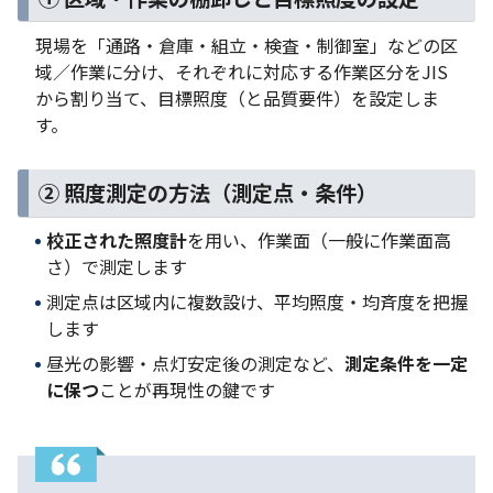
現場を「通路・倉庫・組立・検査・制御室」などの区
域／作業に分け、それぞれに対応する作業区分をJIS
から割り当て、目標照度（と品質要件）を設定しま
す。
② 照度測定の方法（測定点・条件）
校正された照度計
を用い、作業面（一般に作業面高
さ）で測定します
測定点は区域内に複数設け、平均照度・均斉度を把握
します
昼光の影響・点灯安定後の測定など、
測定条件を一定
に保つ
ことが再現性の鍵です