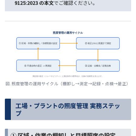
9125:2023 の本文
でご確認ください。
照度管理の運用サイクル
① 区域・作業の棚卸し / 目標照度の設定
② 校正された照度計で測定
④ 不適合時の是正 → 再測定
③ 記録・台帳化 / 定期点検
測定器の校正（トレーサビリティ）と測定条件の標準化が、記録の信頼性を支えます。
図. 照度管理の運用サイクル（棚卸し→測定→記録・点検→是正）
工場・プラントの照度管理 実務ステッ
プ
① 区域・作業の棚卸しと目標照度の設定