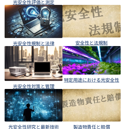
光安全性評価と測定
安全性と法規制
光安全性規制と法律
特定用途における光安全性
光安全性対策と管理
光安全性研究と最新技術
製造物責任と賠償