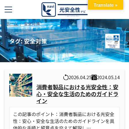
Translate »
ホーム
安全対策
タグ:
安全対策
2026.04.25
2024.05.14
消費者製品における光安全性：安
心・安全な生活のためのガイドラ
イン
この記事のポイント：消費者製品における光安全
性：安心・安全な生活のためのガイドラインを具
体的な手順と留意点を交えて解説し…