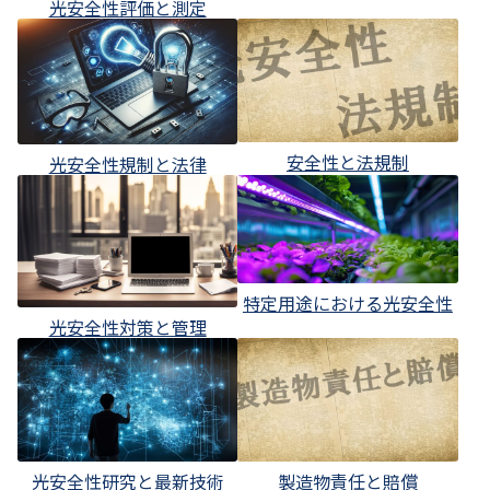
光安全性評価と測定
安全性と法規制
光安全性規制と法律
特定用途における光安全性
光安全性対策と管理
光安全性研究と最新技術
製造物責任と賠償