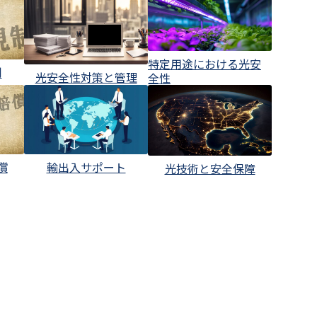
特定用途における光安
制
光安全性対策と管理
全性
輸出入サポート
償
光技術と安全保障