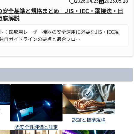
2026.04.25
2025.05.28
安全基準と規格まとめ｜JIS・IEC・薬機法・日
徹底解説
ト：医療用レーザー機器の安全運用に必要なJIS・IEC規
独自ガイドラインの要点と適合フロ…
ク
認証と標準規格
光安全性評価と測定