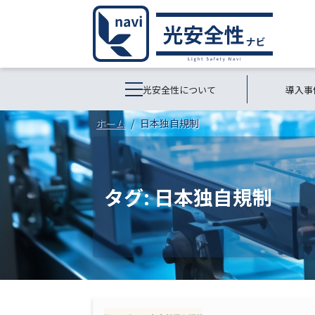
光安全性について
導入事
ホーム
日本独自規制
タグ:
日本独自規制