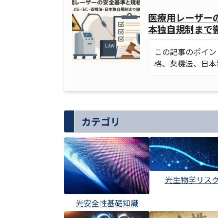
医療用レーザーの
本独自規制まで
この記事のポイン
格、薬機法、日本
カテゴリ
光生物学リス
光安全性基礎知識