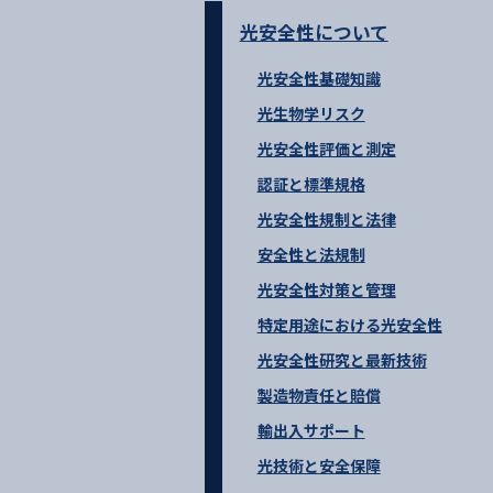
光安全性について
光安全性基礎知識
光生物学リスク
光安全性評価と測定
認証と標準規格
光安全性規制と法律
安全性と法規制
光安全性対策と管理
特定用途における光安全性
光安全性研究と最新技術
製造物責任と賠償
輸出入サポート
光技術と安全保障