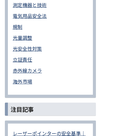
測定機器と技術
電気用品安全法
規制
光量調整
光安全性対策
立証責任
赤外線カメラ
海外市場
注目記事
レーザーポインターの安全基準｜