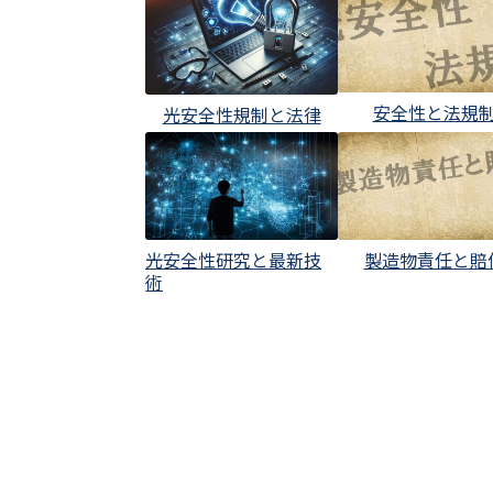
安全性と法規
光安全性規制と法律
光安全性研究と最新技
製造物責任と賠
術