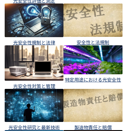
光安全性評価と測定
安全性と法規制
光安全性規制と法律
特定用途における光安全性
光安全性対策と管理
光安全性研究と最新技術
製造物責任と賠償