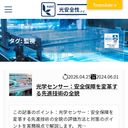
Translate »
ホーム
監視
タグ:
監視
2026.04.25
2024.06.01
光学センサー：安全保障を変革す
る先進技術の全貌
この記事のポイント：光学センサー：安全保障を
変革する先進技術の全貌の評価方法と対策のポイ
ントを実務視点で解説します。 光…