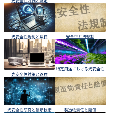
光安全性評価と測定
安全性と法規制
光安全性規制と法律
特定用途における光安全性
光安全性対策と管理
光安全性研究と最新技術
製造物責任と賠償