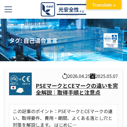
Translate »
ホーム
自己適合宣言
タグ:
自己適合宣言
2026.04.25
2025.05.07
PSEマークとCEマークの違いを完
全解説｜取得手順と注意点
この記事のポイント：PSEマークとCEマークの違
い、取得要件、費用・期間、よくある落とし穴と
対策を解説します。 はじめに…