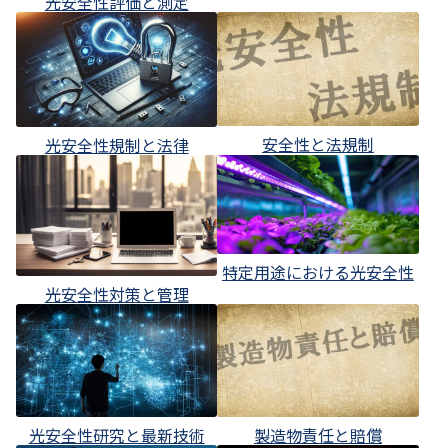
光安全性評価と測定
安全性と法規制
光安全性規制と法律
特定用途における光安全性
光安全性対策と管理
光安全性研究と最新技術
製造物責任と賠償