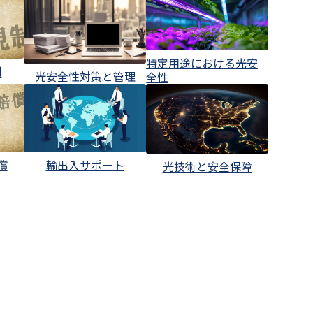
特定用途における光安
制
光安全性対策と管理
全性
輸出入サポート
償
光技術と安全保障