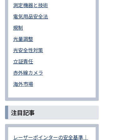
測定機器と技術
電気用品安全法
規制
光量調整
光安全性対策
立証責任
赤外線カメラ
海外市場
注目記事
レーザーポインターの安全基準｜