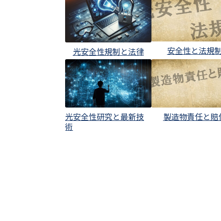
安全性と法規
光安全性規制と法律
光安全性研究と最新技
製造物責任と賠
術