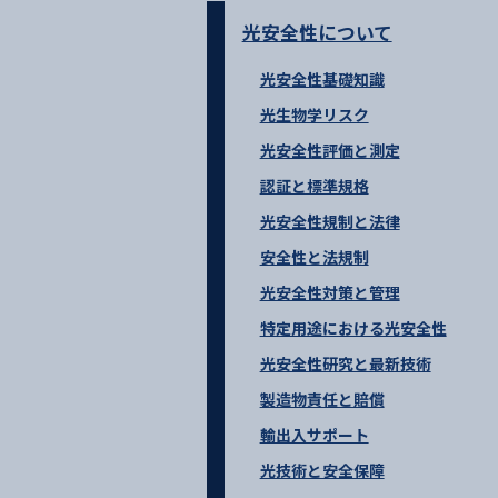
光安全性について
光安全性基礎知識
光生物学リスク
光安全性評価と測定
認証と標準規格
光安全性規制と法律
安全性と法規制
光安全性対策と管理
特定用途における光安全性
光安全性研究と最新技術
製造物責任と賠償
輸出入サポート
光技術と安全保障