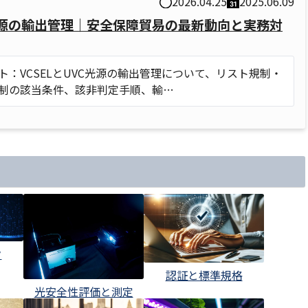
2026.04.25
2025.06.09
C光源の輸出管理｜安全保障貿易の最新動向と実務対
ト：VCSELとUVC光源の輸出管理について、リスト規制・
制の該当条件、該非判定手順、輸…
ク
認証と標準規格
光安全性評価と測定