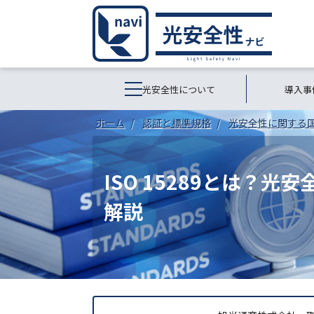
光安全性について
導入事
ホーム
認証と標準規格
光安全性に関する
ISO 15289とは？
解説