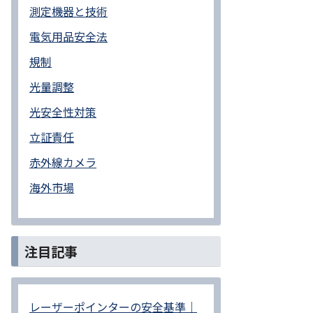
測定機器と技術
電気用品安全法
規制
光量調整
光安全性対策
立証責任
赤外線カメラ
海外市場
注目記事
レーザーポインターの安全基準｜