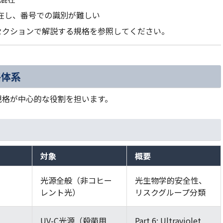
存在し、番号での識別が難しい
セクションで解説する規格を参照してください。
格体系
規格が中心的な役割を担います。
対象
概要
光源全般（非コヒー
光生物学的安全性、
レント光）
リスクグループ分類
UV-C光源（殺菌用
Part 6: Ultraviolet