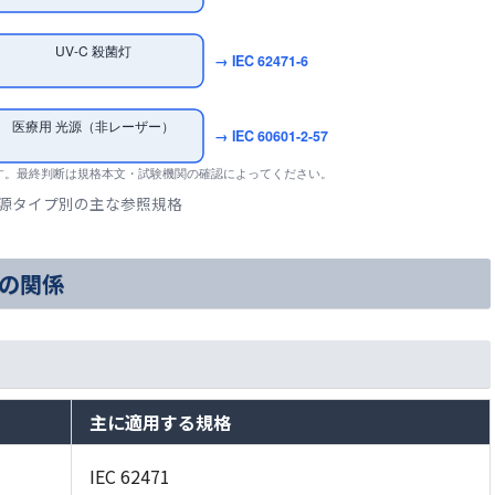
UV-C 殺菌灯
→ IEC 62471-6
医療用 光源（非レーザー）
→ IEC 60601-2-57
す。最終判断は規格本文・試験機関の確認によってください。
 光源タイプ別の主な参照規格
1 との関係
主に適用する規格
IEC 62471