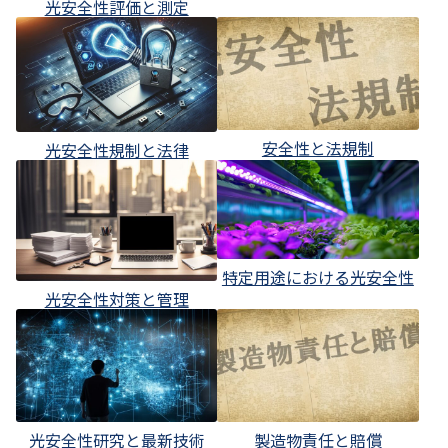
光安全性評価と測定
安全性と法規制
光安全性規制と法律
特定用途における光安全性
光安全性対策と管理
光安全性研究と最新技術
製造物責任と賠償